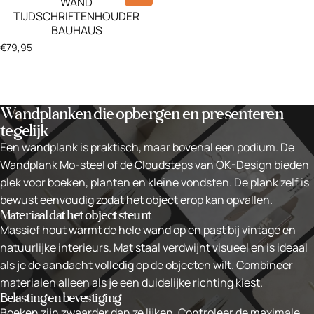
WAND
TIJDSCHRIFTENHOUDER
BAUHAUS
€79,95
Wandplanken die opbergen en presenteren
tegelijk
Een wandplank is praktisch, maar bovenal een podium. De
Wandplank Mo-steel of de Cloudsteps van OK-Design bieden
plek voor boeken, planten en kleine vondsten. De plank zelf is
bewust eenvoudig zodat het object erop kan opvallen.
Materiaal dat het object steunt
Massief hout warmt de hele wand op en past bij vintage en
natuurlijke interieurs. Mat staal verdwijnt visueel en is ideaal
als je de aandacht volledig op de objecten wilt. Combineer
materialen alleen als je een duidelijke richting kiest.
Belasting en bevestiging
Boeken zijn zwaarder dan ze lijken. Controleer de maximale