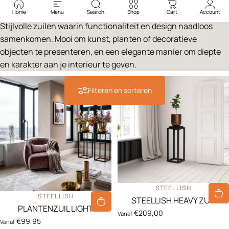
Home
Menu
Search
Shop
Cart
Account
Stijlvolle zuilen waarin functionaliteit en design naadloos
samenkomen. Mooi om kunst, planten of decoratieve
objecten te presenteren, en een elegante manier om diepte
en karakter aan je interieur te geven.
Filteren en sorteren
LEVERANCIER:
STEELLISH
LEVERANCIER:
STEELLISH
STEELLISH HEAVY ZUIL
PLANTENZUIL LIGHT
€209,00
Vanaf
€99,95
Vanaf