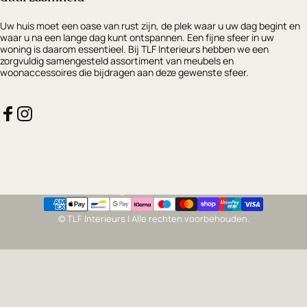
Uw huis moet een oase van rust zijn, de plek waar u uw dag begint en
waar u na een lange dag kunt ontspannen. Een fijne sfeer in uw
woning is daarom essentieel. Bij TLF Interieurs hebben we een
zorgvuldig samengesteld assortiment van meubels en
woonaccessoires die bijdragen aan deze gewenste sfeer.
Facebook
Instagram
Nederland (EUR €)
Land/regio
© TLF Interieurs | Alle rechten voorbehouden.