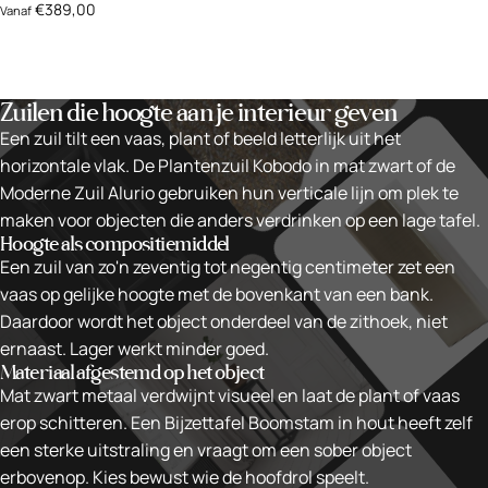
€389,00
Vanaf
Zuilen die hoogte aan je interieur geven
Een zuil tilt een vaas, plant of beeld letterlijk uit het
horizontale vlak. De Plantenzuil Kobodo in mat zwart of de
Moderne Zuil Alurio gebruiken hun verticale lijn om plek te
maken voor objecten die anders verdrinken op een lage tafel.
Hoogte als compositiemiddel
Een zuil van zo'n zeventig tot negentig centimeter zet een
vaas op gelijke hoogte met de bovenkant van een bank.
Daardoor wordt het object onderdeel van de zithoek, niet
ernaast. Lager werkt minder goed.
Materiaal afgestemd op het object
Mat zwart metaal verdwijnt visueel en laat de plant of vaas
erop schitteren. Een Bijzettafel Boomstam in hout heeft zelf
een sterke uitstraling en vraagt om een sober object
erbovenop. Kies bewust wie de hoofdrol speelt.