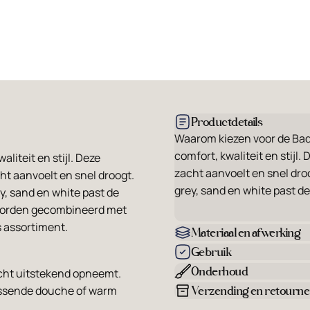
Productdetails
Waarom kiezen voor de Bad
comfort, kwaliteit en stijl
liteit en stijl. Deze
zacht aanvoelt en snel droo
ht aanvoelt en snel droogt.
grey, sand en white past de
ey, sand en white past de
g worden gecombineerd met
 assortiment.
Materiaal en afwerking
Gebruik
Onderhoud
cht uitstekend opneemt.
Verzending en retourn
frissende douche of warm