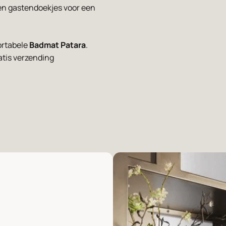
en gastendoekjes voor een
ortabele
Badmat Patara
.
atis verzending