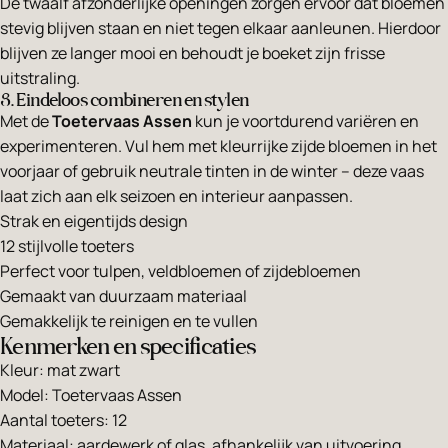
De twaalf afzonderlijke openingen zorgen ervoor dat bloemen
stevig blijven staan en niet tegen elkaar aanleunen. Hierdoor
blijven ze langer mooi en behoudt je boeket zijn frisse
uitstraling.
3. Eindeloos combineren en stylen
Met de
Toetervaas Assen
kun je voortdurend variëren en
experimenteren. Vul hem met kleurrijke zijde bloemen in het
voorjaar of gebruik neutrale tinten in de winter – deze vaas
laat zich aan elk seizoen en interieur aanpassen.
Strak en eigentijds design
12 stijlvolle toeters
Perfect voor tulpen, veldbloemen of zijdebloemen
Gemaakt van duurzaam materiaal
Gemakkelijk te reinigen en te vullen
Kenmerken en specificaties
Kleur: mat zwart
Model: Toetervaas Assen
Aantal toeters: 12
Materiaal: aardewerk of glas, afhankelijk van uitvoering