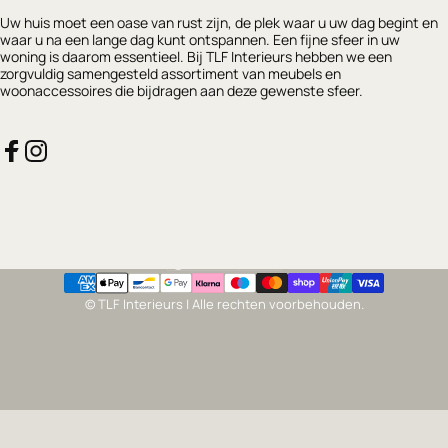
Uw huis moet een oase van rust zijn, de plek waar u uw dag begint en
waar u na een lange dag kunt ontspannen. Een fijne sfeer in uw
woning is daarom essentieel. Bij TLF Interieurs hebben we een
zorgvuldig samengesteld assortiment van meubels en
woonaccessoires die bijdragen aan deze gewenste sfeer.
Facebook
Instagram
Nederland (EUR €)
Land/regio
© TLF Interieurs | Alle rechten voorbehouden.