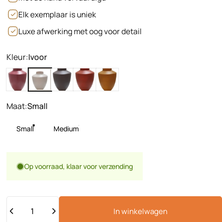
Elk exemplaar is uniek
Luxe afwerking met oog voor detail
Kleur
Kleur:
Ivoor
Mauve
Ivoor
Taupe
Rood
Okergeel
Maat
Maat:
Small
Small
Medium
Op voorraad, klaar voor verzending
Hoeveelheid
In winkelwagen