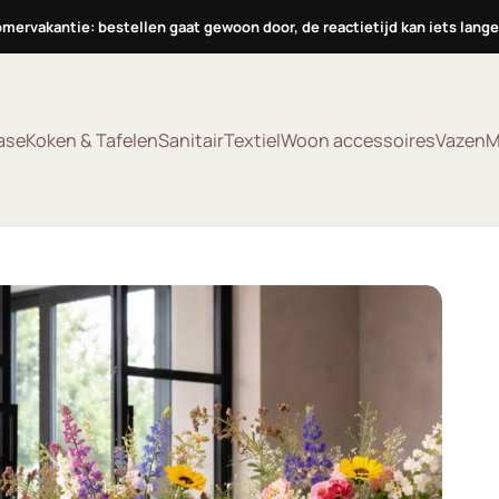
omervakantie: bestellen gaat gewoon door, de reactietijd kan iets langer
ase
Koken & Tafelen
Sanitair
Textiel
Woon accessoires
Vazen
M
se
Koken & Tafelen
Sanitair
Textiel
Woon accessoires
Vazen