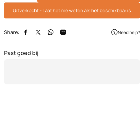
Uitverkocht - Laat het me weten als het beschikbaar is
Share:
Need help?
Delen op Facebook
Delen op X
Delen op WhatsApp
Delen via e-mail
Past goed bij