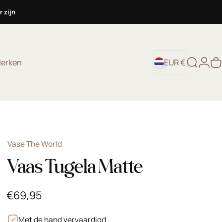
 zijn
Login
erken
EUR €
Zoekopd
W
Merken
EUR €
Vase The World
Vaas Tugela Matte
€69,95
Met de hand vervaardigd